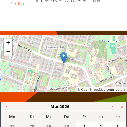
Keine Events an diesem Datum
10. Mai
+
−
© OpenStreetMap contributors
<
Mai
2026
>
»
Mo
Di
Mi
Do
Fr
Sa
So
27
28
29
30
1
2
3