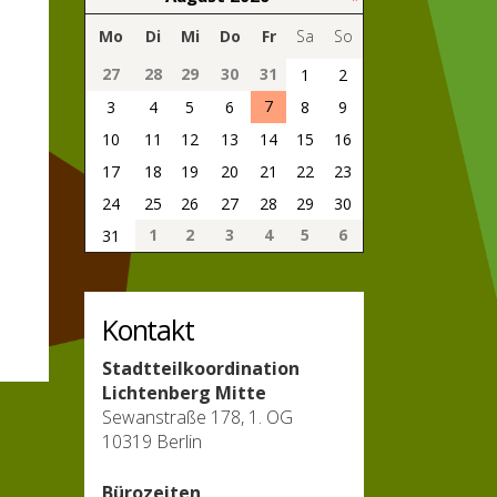
Mo
Di
Mi
Do
Fr
Sa
So
27
28
29
30
31
1
2
7
3
4
5
6
8
9
10
11
12
13
14
15
16
17
18
19
20
21
22
23
24
25
26
27
28
29
30
1
2
3
4
5
6
31
Kontakt
Stadtteilkoordination
Lichtenberg Mitte
Sewanstraße 178, 1. OG
10319 Berlin
Bürozeiten