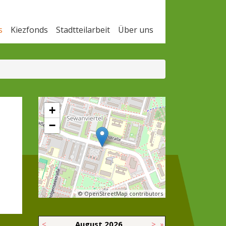
s
Kiezfonds
Stadtteilarbeit
Über uns
+
−
© OpenStreetMap contributors
<
August
2026
>
»