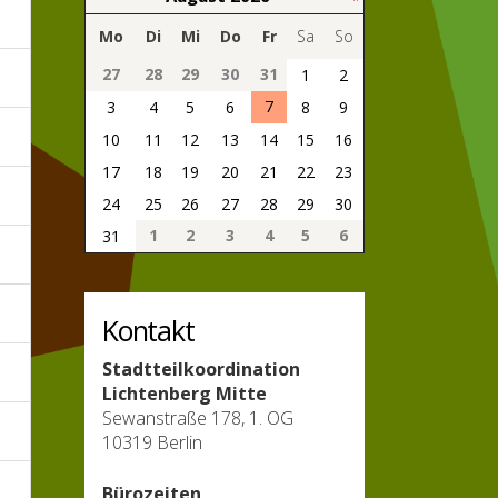
Mo
Di
Mi
Do
Fr
Sa
So
27
28
29
30
31
1
2
7
3
4
5
6
8
9
10
11
12
13
14
15
16
17
18
19
20
21
22
23
24
25
26
27
28
29
30
1
2
3
4
5
6
31
Kontakt
Stadtteilkoordination
Lichtenberg Mitte
Sewanstraße 178, 1. OG
10319 Berlin
Bürozeiten