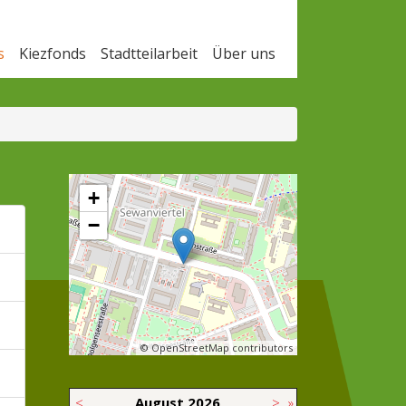
s
Kiezfonds
Stadtteilarbeit
Über uns
+
−
© OpenStreetMap contributors
<
August
2026
>
»