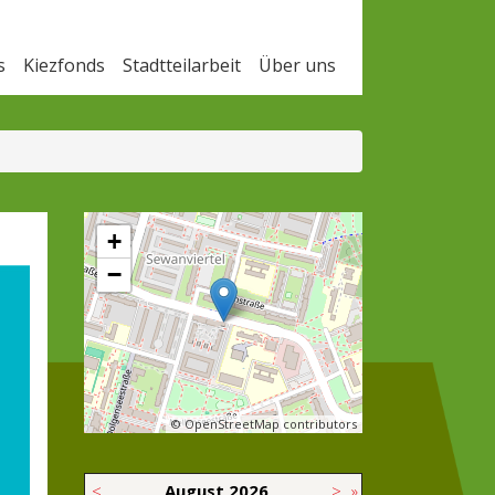
s
Kiezfonds
Stadtteilarbeit
Über uns
+
−
© OpenStreetMap contributors
<
August
2026
>
»