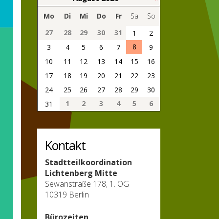
Mo
Di
Mi
Do
Fr
Sa
So
27
28
29
30
31
1
2
8
3
4
5
6
7
9
10
11
12
13
14
15
16
17
18
19
20
21
22
23
24
25
26
27
28
29
30
1
2
3
4
5
6
31
Kontakt
Stadtteilkoordination
Lichtenberg Mitte
Sewanstraße 178, 1. OG
10319 Berlin
Bürozeiten