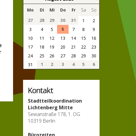
Mo
Di
Mi
Do
Fr
Sa
So
27
28
29
30
31
1
2
6
3
4
5
7
8
9
10
11
12
13
14
15
16
e
17
18
19
20
21
22
23
r
24
25
26
27
28
29
30
1
2
3
4
5
6
31
Kontakt
Stadtteilkoordination
Lichtenberg Mitte
Sewanstraße 178, 1. OG
10319 Berlin
Bürozeiten