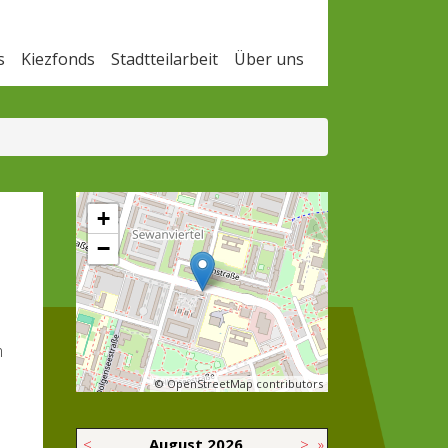
s
Kiezfonds
Stadtteilarbeit
Über uns
+
−
m
© OpenStreetMap contributors
<
August
2026
>
»