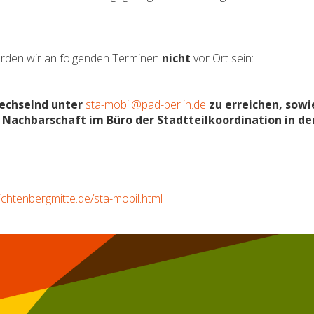
erden wir an folgenden Terminen
nicht
vor Ort sein:
wechselnd unter
sta-mobil@pad-berlin.de
zu erreichen, sowi
ie Nachbarschaft im Büro der Stadtteilkoordination in de
-lichtenbergmitte.de/sta-mobil.html