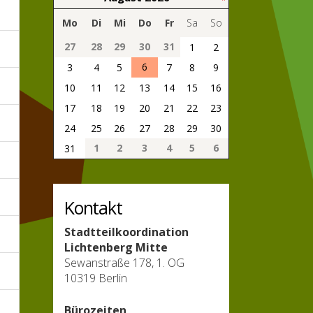
Mo
Di
Mi
Do
Fr
Sa
So
27
28
29
30
31
1
2
6
3
4
5
7
8
9
10
11
12
13
14
15
16
17
18
19
20
21
22
23
24
25
26
27
28
29
30
1
2
3
4
5
6
31
Kontakt
Stadtteilkoordination
Lichtenberg Mitte
Sewanstraße 178, 1. OG
10319 Berlin
Bürozeiten