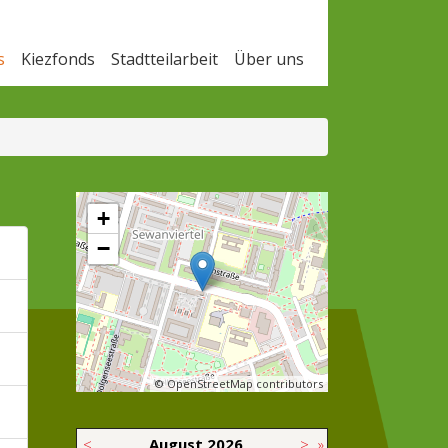
s
Kiezfonds
Stadtteilarbeit
Über uns
+
−
© OpenStreetMap contributors
<
August
2026
>
»