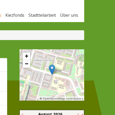
s
Kiezfonds
Stadtteilarbeit
Über uns
+
−
© OpenStreetMap contributors
<
August
2026
>
»