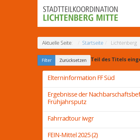
Aktuelle Seite:
Startseite
Lichtenberg
Teil des Titels ein
Filter
Zurücksetzen
Elterninformation FF Süd
Ergebnisse der Nachbarschaftsbef
Frühjahrsputz
Fahrradtour iwgr
FEIN-Mittel 2025 (2)