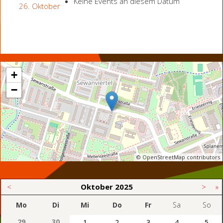
Keine Events an diesem Datum
26. Oktober
+
−
© OpenStreetMap contributors
<
Oktober
2025
>
»
Mo
Di
Mi
Do
Fr
Sa
So
29
30
1
2
3
4
5