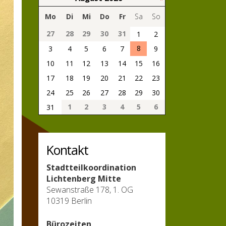
Mo
Di
Mi
Do
Fr
Sa
So
27
28
29
30
31
1
2
8
3
4
5
6
7
9
10
11
12
13
14
15
16
17
18
19
20
21
22
23
24
25
26
27
28
29
30
1
2
3
4
5
6
31
Kontakt
Stadtteilkoordination
Lichtenberg Mitte
Sewanstraße 178, 1. OG
10319 Berlin
Bürozeiten