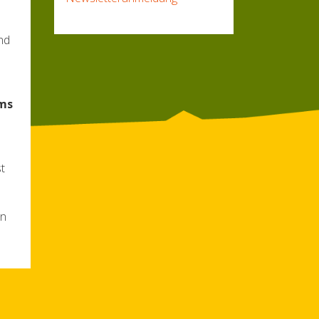
nd
ums
n
t
en