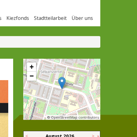
s
Kiezfonds
Stadtteilarbeit
Über uns
+
−
© OpenStreetMap contributors
<
August
2026
>
»