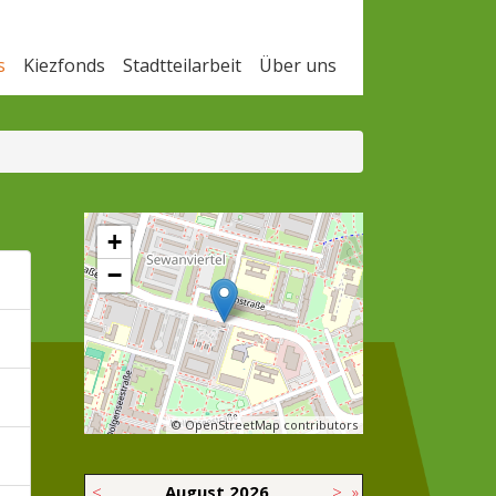
s
Kiezfonds
Stadtteilarbeit
Über uns
+
−
© OpenStreetMap contributors
<
August
2026
>
»