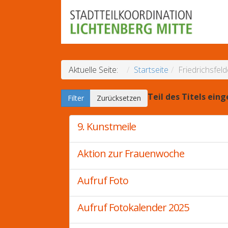
Aktuelle Seite:
Startseite
Friedrichsfel
Teil des Titels ein
Filter
Zurücksetzen
9. Kunstmeile
Aktion zur Frauenwoche
Aufruf Foto
Aufruf Fotokalender 2025