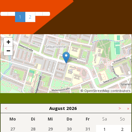
1
2
+
−
© OpenStreetMap contributors
<
August
2026
>
»
Mo
Di
Mi
Do
Fr
Sa
So
27
28
29
30
31
1
2