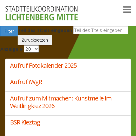
Teil des Titels eingeben
Filter
Zurücksetzen
Anzeige #
Aufruf Fotokalender 2025
Aufruf iWgR
Aufruf zum Mitmachen: Kunstmeile im
Weitlingkiez 2026
BSR Kieztag