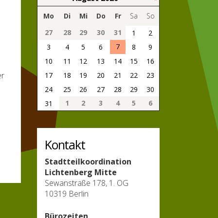
Mo
Di
Mi
Do
Fr
Sa
So
27
28
29
30
31
1
2
7
3
4
5
6
8
9
10
11
12
13
14
15
16
er
17
18
19
20
21
22
23
24
25
26
27
28
29
30
1
2
3
4
5
6
31
Kontakt
Stadtteilkoordination
Lichtenberg Mitte
Sewanstraße 178, 1. OG
10319 Berlin
Bürozeiten