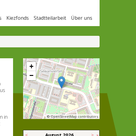
s
Kiezfonds
Stadtteilarbeit
Über uns
+
−
n
aus
n in
© OpenStreetMap contributors
t
<
August
2026
>
»