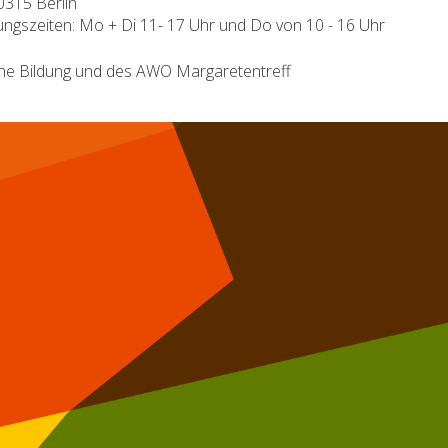
0315 Berlin
fnungszeiten: Mo + Di 11- 17 Uhr und Do von 10 - 16 Uhr
che Bildung und des AWO Margaretentreff