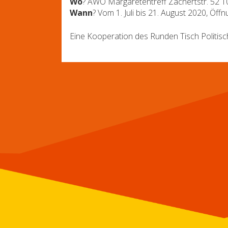
Wo
? AWO Margaretentreff Zachertstr. 52 1
Wann
? Vom 1. Juli bis 21. August 2020, Öf
Eine Kooperation des Runden Tisch Politis