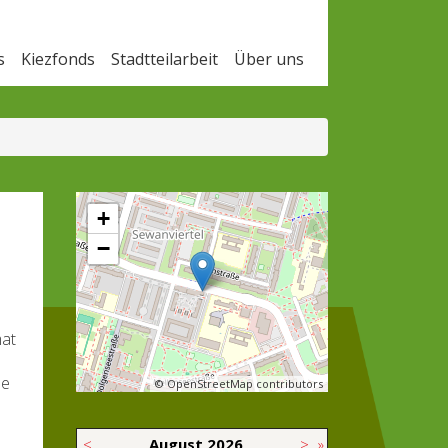
s
Kiezfonds
Stadtteilarbeit
Über uns
+
−
mat
se
© OpenStreetMap contributors
<
August
2026
>
»