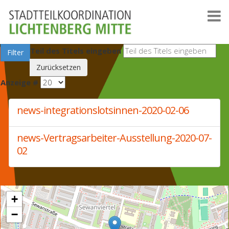
Teil des Titels eingeben
Filter
Zurücksetzen
Anzeige #
news-integrationslotsinnen-2020-02-06
news-Vertragsarbeiter-Ausstellung-2020-07-
02
+
−