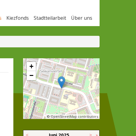
s
Kiezfonds
Stadtteilarbeit
Über uns
+
−
© OpenStreetMap contributors
<
Juni
2025
>
»