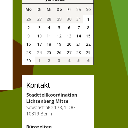
Mo
Di
Mi
Do
Fr
Sa
So
26
27
28
29
30
31
1
2
3
4
5
6
7
8
9
10
11
12
13
14
15
16
17
18
19
20
21
22
23
24
25
26
27
28
29
1
2
3
4
5
6
30
Kontakt
Stadtteilkoordination
Lichtenberg Mitte
Sewanstraße 178, 1. OG
10319 Berlin
Bürozeiten