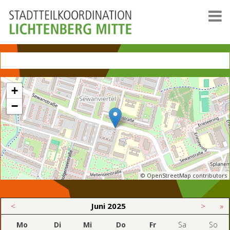
+
−
© OpenStreetMap contributors
<
Juni
2025
>
»
Mo
Di
Mi
Do
Fr
Sa
So