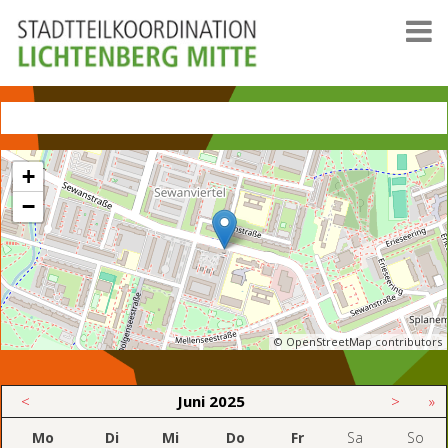
+
−
© OpenStreetMap contributors
<
Juni
2025
>
»
Mo
Di
Mi
Do
Fr
Sa
So