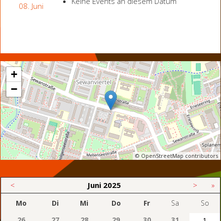
Keine Events an diesem Datum
08. Juni
+
−
© OpenStreetMap contributors
<
Juni
2025
>
»
Mo
Di
Mi
Do
Fr
Sa
So
26
27
28
29
30
31
1