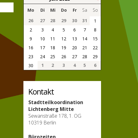
Mo
Di
Mi
Do
Fr
Sa
So
26
27
28
29
30
31
1
2
3
4
5
6
7
8
9
10
11
12
13
14
15
16
17
18
19
20
21
22
23
24
25
26
27
28
29
1
2
3
4
5
6
30
Kontakt
Stadtteilkoordination
Lichtenberg Mitte
Sewanstraße 178, 1. OG
10319 Berlin
Bürozeiten