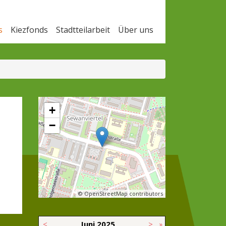
s
Kiezfonds
Stadtteilarbeit
Über uns
+
−
© OpenStreetMap contributors
<
Juni
2025
>
»