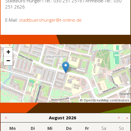
StadtBüro Hunger I Tel.: 030 251 2516 I Anmelde-Tel.: 030
251 2626
E-Mail:
stadtbuerohunger@t-online.de
+
−
© OpenStreetMap contributors
<
August
2026
>
»
Mo
Di
Mi
Do
Fr
Sa
So