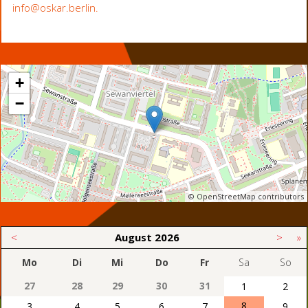
info@oskar.berlin
.
+
−
© OpenStreetMap contributors
<
August
2026
>
»
Mo
Di
Mi
Do
Fr
Sa
So
27
28
29
30
31
1
2
8
3
4
5
6
7
9