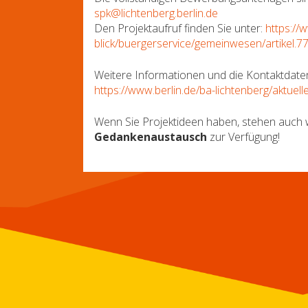
spk@lichtenberg.berlin.de
Den Projektaufruf finden Sie unter:
https://
blick/buergerservice/gemeinwesen/artikel.
Weitere Informationen und die Kontaktdaten
https://www.berlin.de/ba-lichtenberg/aktue
Wenn Sie Projektideen haben, stehen auch wir
Gedankenaustausch
zur Verfügung!