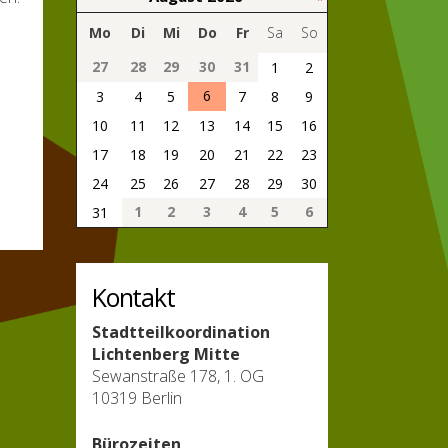
Mo
Di
Mi
Do
Fr
Sa
So
27
28
29
30
31
1
2
6
3
4
5
7
8
9
10
11
12
13
14
15
16
17
18
19
20
21
22
23
24
25
26
27
28
29
30
1
2
3
4
5
6
31
Kontakt
Stadtteilkoordination
Lichtenberg Mitte
Sewanstraße 178, 1. OG
10319 Berlin
Bürozeiten