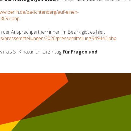
www.berlin.de/ba-lichtenberg/auf-einen-
773097.php
 der Ansprechpartner*innen im Bezirk gibt es hier:
lles/pressemitteilungen/2020/pressemitteilung.949443.php
 als STK natürlich kurzfristig
für Fragen und