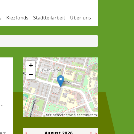
s
Kiezfonds
Stadtteilarbeit
Über uns
+
−
er
© OpenStreetMap contributors
<
August
2026
>
»
en: