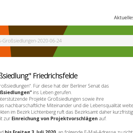
Aktuelle
-Großsiedlungen-2020-06-24
siedlung" Friedrichsfelde
Großsiedlungen“. Für diese hat der Berliner Senat das
oßsiedlungen“
ins Leben gerufen.
unterstützende Projekte Großsiedlungen sowie ihre
 nachbarschaftliche Miteinander und die Lebensqualität weit
ten im Bezirk Lichtenberg ruft das Bezirksamt daher kurzfristig
it zur
Einreichung von Projektvorschlägen
auf.
ind
bis Freitag 3. Juli 2020
, an folgende E-Mail-Adresse zu richt