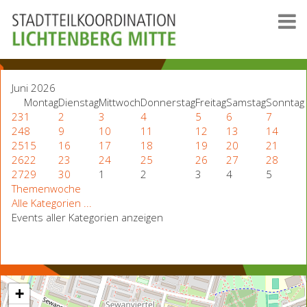
Juni 2026
Montag
Dienstag
Mittwoch
Donnerstag
Freitag
Samstag
Sonntag
23
1
2
3
4
5
6
7
24
8
9
10
11
12
13
14
25
15
16
17
18
19
20
21
26
22
23
24
25
26
27
28
27
29
30
1
2
3
4
5
Themenwoche
Alle Kategorien ...
Events aller Kategorien anzeigen
+