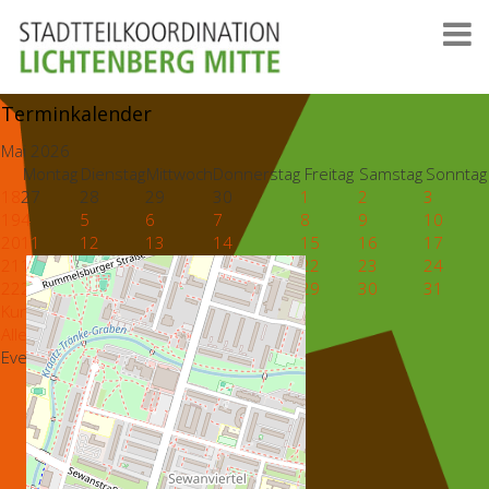
Terminkalender
Mai 2026
Montag
Dienstag
Mittwoch
Donnerstag
Freitag
Samstag
Sonntag
18
27
28
29
30
1
2
3
19
4
5
6
7
8
9
10
20
11
12
13
14
15
16
17
21
18
19
20
21
22
23
24
22
25
26
27
28
29
30
31
Kunst & Kultur
Alle Kategorien ...
Events aller Kategorien anzeigen