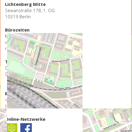
Lichtenberg Mitte
Sewanstraße 178, 1. OG
10319 Berlin
Bürozeiten
Montag bis Freitag
von 10 bis 15 Uhr sowie
nach Vereinbarung
Telefon
030 98 37 09 09
0152 29 23 17 36
E-Mail
mail@stk-lichtenbergmitte.de
kiezfonds@stk-lichtenbergmitte.de
Online-Netzwerke