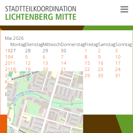
Mai 2026
Montag
Dienstag
Mittwoch
Donnerstag
Freitag
Samstag
Sonntag
18
27
28
29
30
1
2
3
19
4
5
6
7
8
9
10
20
11
12
13
14
15
16
17
21
18
19
20
21
22
23
24
22
25
26
27
28
29
30
31
Kiezfonds
Alle Kategorien ...
Events aller Kategorien anzeigen