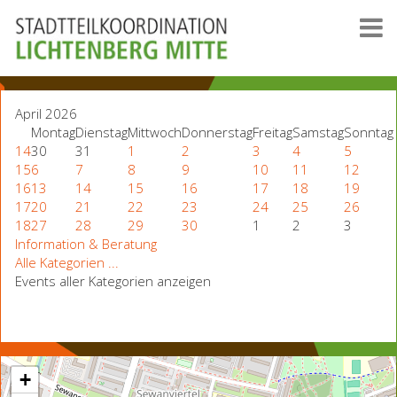
April 2026
Montag
Dienstag
Mittwoch
Donnerstag
Freitag
Samstag
Sonntag
14
30
31
1
2
3
4
5
15
6
7
8
9
10
11
12
16
13
14
15
16
17
18
19
17
20
21
22
23
24
25
26
18
27
28
29
30
1
2
3
Information & Beratung
Alle Kategorien ...
Events aller Kategorien anzeigen
+