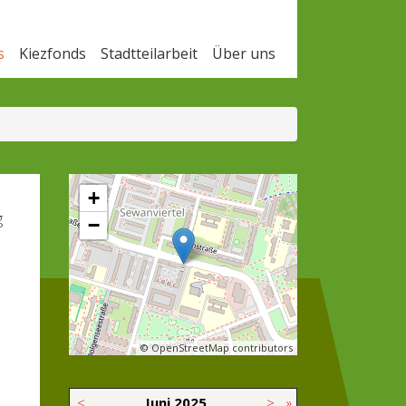
s
Kiezfonds
Stadtteilarbeit
Über uns
+
g
−
© OpenStreetMap contributors
<
Juni
2025
>
»