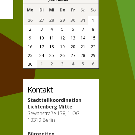
Mo
Di
Mi
Do
Fr
Sa
So
26
27
28
29
30
31
1
2
3
4
5
6
7
8
9
10
11
12
13
14
15
16
17
18
19
20
21
22
23
24
25
26
27
28
29
1
2
3
4
5
6
30
Kontakt
Stadtteilkoordination
Lichtenberg Mitte
Sewanstraße 178, 1. OG
10319 Berlin
Bürozeiten