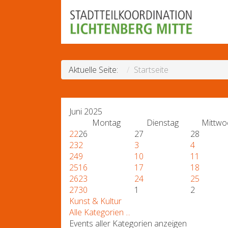
Aktuelle Seite:
Startseite
Juni 2025
Montag
Dienstag
Mittwo
22
26
27
28
23
2
3
4
24
9
10
11
25
16
17
18
26
23
24
25
27
30
1
2
Kunst & Kultur
Alle Kategorien ...
Events aller Kategorien anzeigen