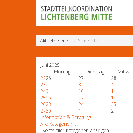
Aktuelle Seite:
Startseite
Juni 2025
Montag
Dienstag
Mittwo
22
26
27
28
23
2
3
4
24
9
10
11
25
16
17
18
26
23
24
25
27
30
1
2
Information & Beratung
Alle Kategorien ...
Events aller Kategorien anzeigen