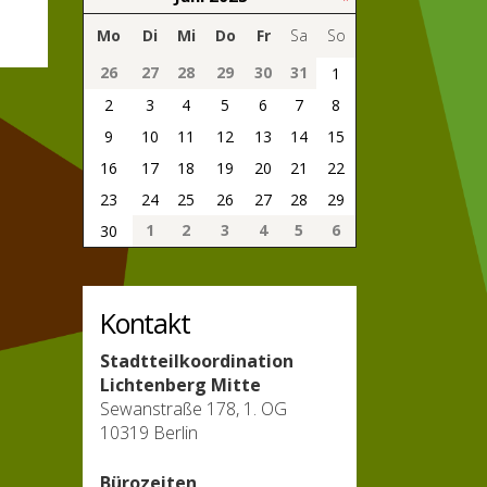
Mo
Di
Mi
Do
Fr
Sa
So
26
27
28
29
30
31
1
2
3
4
5
6
7
8
9
10
11
12
13
14
15
16
17
18
19
20
21
22
23
24
25
26
27
28
29
1
2
3
4
5
6
30
Kontakt
Stadtteilkoordination
Lichtenberg Mitte
Sewanstraße 178, 1. OG
10319 Berlin
Bürozeiten