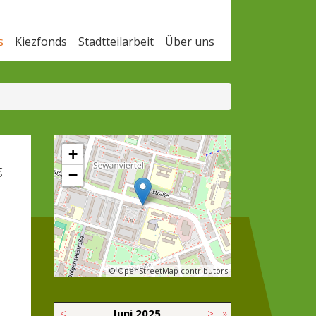
s
Kiezfonds
Stadtteilarbeit
Über uns
+
g
−
© OpenStreetMap contributors
<
Juni
2025
>
»