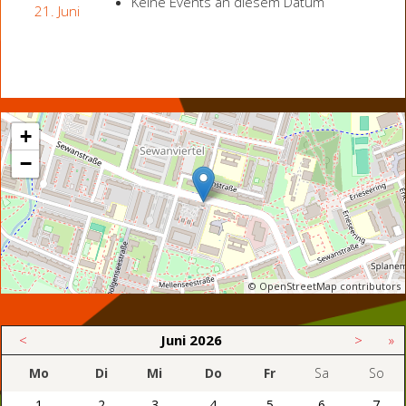
Keine Events an diesem Datum
21. Juni
+
−
© OpenStreetMap contributors
<
Juni
2026
>
»
Mo
Di
Mi
Do
Fr
Sa
So
1
2
3
4
5
6
7