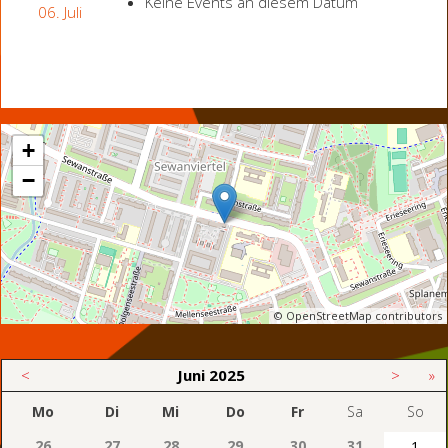
Keine Events an diesem Datum
06. Juli
+
−
© OpenStreetMap contributors
<
Juni
2025
>
»
Mo
Di
Mi
Do
Fr
Sa
So
26
27
28
29
30
31
1