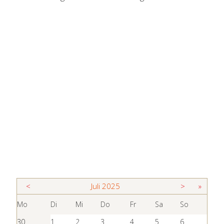
<
Juli
2025
>
»
Mo
Di
Mi
Do
Fr
Sa
So
30
1
2
3
4
5
6