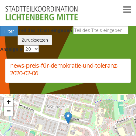
Teil des Titels eingeben
Filter
Zurücksetzen
Anzeige #
news-preis-für-demokratie-und-toleranz-
2020-02-06
+
−