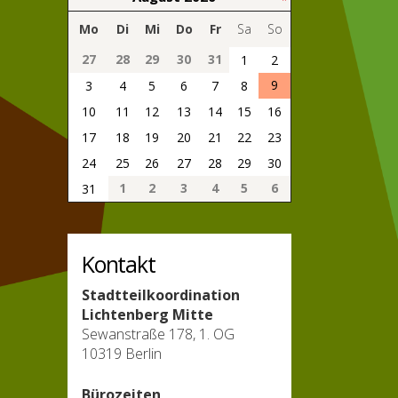
Mo
Di
Mi
Do
Fr
Sa
So
27
28
29
30
31
1
2
9
3
4
5
6
7
8
10
11
12
13
14
15
16
17
18
19
20
21
22
23
24
25
26
27
28
29
30
1
2
3
4
5
6
31
Kontakt
Stadtteilkoordination
Lichtenberg Mitte
Sewanstraße 178, 1. OG
10319 Berlin
Bürozeiten