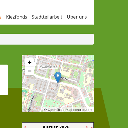
s
Kiezfonds
Stadtteilarbeit
Über uns
+
−
© OpenStreetMap contributors
<
August
2026
>
»