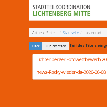
Aktuelle Seite:
Startseite
Lastenrad
Teil des Titels ein
Filter
Zurücksetzen
Lichtenberger Fotowettbewerb 20
news-Rocky-wieder-da-2020-06-08