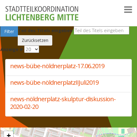
Teil des Titels eingeben
Filter
Zurücksetzen
Anzeige #
news-bübe-nöldnerplatz-17.06.2019
news-bübe-nöldnerplatzIIJuli2019
news-nöldnerplatz-skulptur-diskussion-
2020-02-20
+