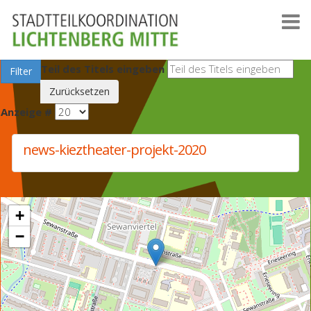
Teil des Titels eingeben
Filter
Zurücksetzen
Anzeige #
news-kieztheater-projekt-2020
+
−