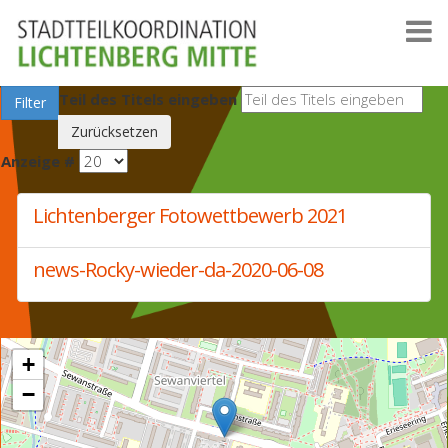
Teil des Titels eingeben
Filter
Zurücksetzen
Anzeige #
Lichtenberger Fotowettbewerb 2021
news-Rocky-wieder-da-2020-06-08
+
−