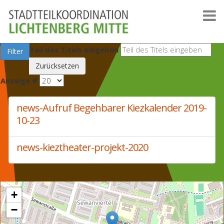
Teil des Titels eingeben
Filter
Zurücksetzen
Anzeige #
news-Aufruf Begehbarer Kiezkalender 2019-
10-23
news-kieztheater-projekt-2020
+
−