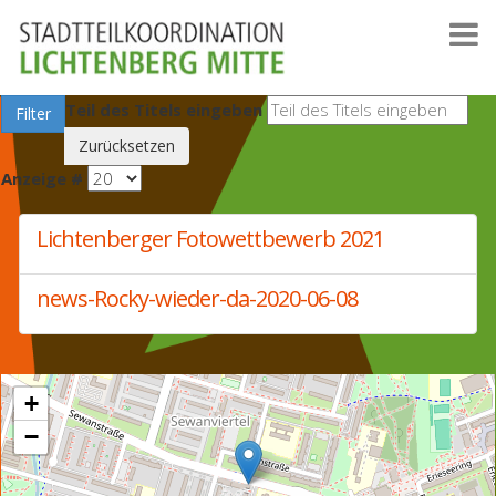
Teil des Titels eingeben
Filter
Zurücksetzen
Anzeige #
Lichtenberger Fotowettbewerb 2021
news-Rocky-wieder-da-2020-06-08
+
−