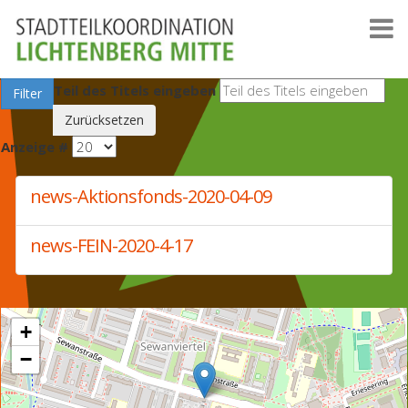
Teil des Titels eingeben
Filter
Zurücksetzen
Anzeige #
news-Aktionsfonds-2020-04-09
news-FEIN-2020-4-17
+
−