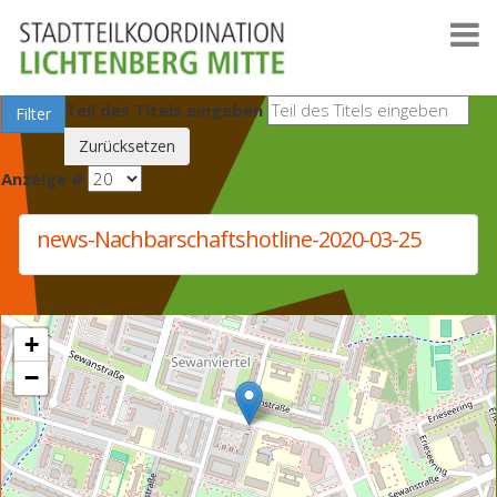
Teil des Titels eingeben
Filter
Zurücksetzen
Anzeige #
news-Nachbarschaftshotline-2020-03-25
+
−