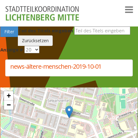
Teil des Titels eingeben
Filter
Zurücksetzen
Anzeige #
news-ältere-menschen-2019-10-01
+
−