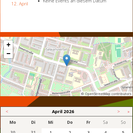
Keine Events an diesem Datum
12. April
+
−
© OpenStreetMap contributors
<
April
2026
>
»
Mo
Di
Mi
Do
Fr
Sa
So
30
31
1
2
3
4
5