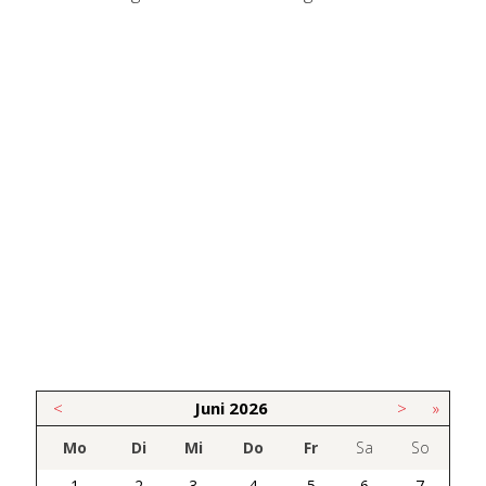
<
Juni
2026
>
»
Mo
Di
Mi
Do
Fr
Sa
So
1
2
3
4
5
6
7