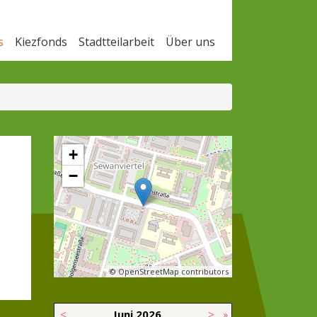
s
Kiezfonds
Stadtteilarbeit
Über uns
+
−
© OpenStreetMap contributors
<
Juni
2026
>
»