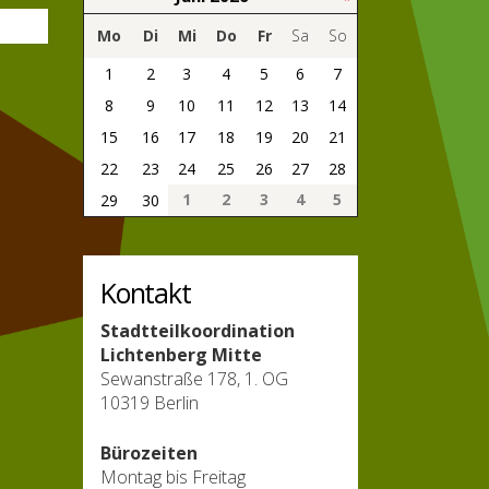
Mo
Di
Mi
Do
Fr
Sa
So
1
2
3
4
5
6
7
8
9
10
11
12
13
14
15
16
17
18
19
20
21
22
23
24
25
26
27
28
1
2
3
4
5
29
30
Kontakt
Stadtteilkoordination
Lichtenberg Mitte
Sewanstraße 178, 1. OG
10319 Berlin
Bürozeiten
Montag bis Freitag