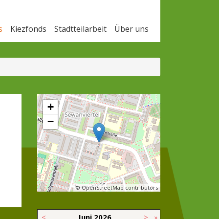
s
Kiezfonds
Stadtteilarbeit
Über uns
+
−
© OpenStreetMap contributors
<
Juni
2026
>
»