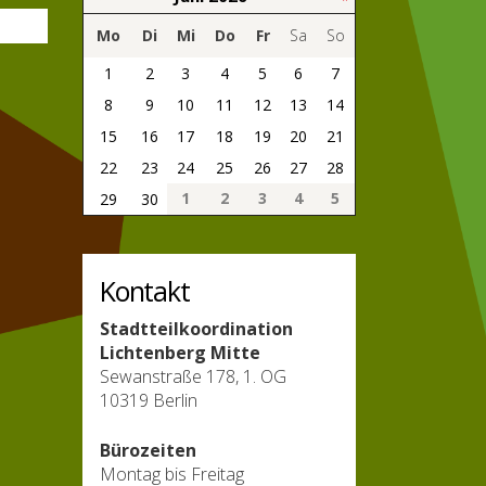
Mo
Di
Mi
Do
Fr
Sa
So
1
2
3
4
5
6
7
8
9
10
11
12
13
14
15
16
17
18
19
20
21
22
23
24
25
26
27
28
1
2
3
4
5
29
30
Kontakt
Stadtteilkoordination
Lichtenberg Mitte
Sewanstraße 178, 1. OG
10319 Berlin
Bürozeiten
Montag bis Freitag