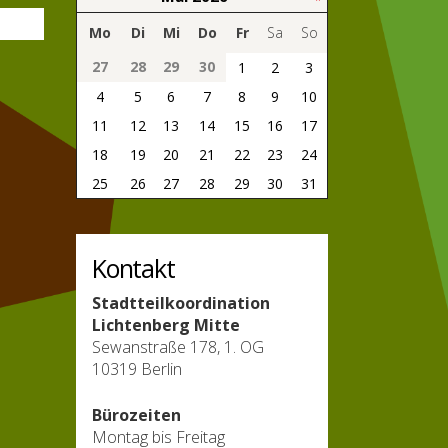
Mo
Di
Mi
Do
Fr
Sa
So
27
28
29
30
1
2
3
4
5
6
7
8
9
10
11
12
13
14
15
16
17
18
19
20
21
22
23
24
25
26
27
28
29
30
31
Kontakt
Stadtteilkoordination
Lichtenberg Mitte
Sewanstraße 178, 1. OG
10319 Berlin
Bürozeiten
Montag bis Freitag