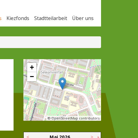
s
Kiezfonds
Stadtteilarbeit
Über uns
+
−
© OpenStreetMap contributors
<
Mai
2026
>
»