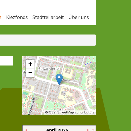
s
Kiezfonds
Stadtteilarbeit
Über uns
+
−
© OpenStreetMap contributors
<
April
2026
>
»