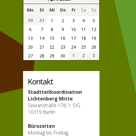
Mo
Di
Mi
Do
Fr
Sa
So
30
31
1
2
3
4
5
6
7
8
9
10
11
12
13
14
15
16
17
18
19
20
21
22
23
24
25
26
1
2
3
27
28
29
30
Kontakt
Stadtteilkoordination
Lichtenberg Mitte
Sewanstraße 178, 1. OG
10319 Berlin
Bürozeiten
Montag bis Freitag