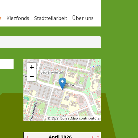
s
Kiezfonds
Stadtteilarbeit
Über uns
+
−
© OpenStreetMap contributors
<
April
2026
>
»