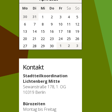
Mo
Di
Mi
Do
Fr
Sa
So
30
31
1
2
3
4
5
6
7
8
9
10
11
12
13
14
15
16
17
18
19
20
21
22
23
24
25
26
1
2
3
27
28
29
30
Kontakt
Stadtteilkoordination
Lichtenberg Mitte
Sewanstraße 178, 1. OG
10319 Berlin
Bürozeiten
Montag bis Freitag