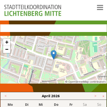
+
−
© OpenStreetMap contributors
<
April
2026
>
»
Mo
Di
Mi
Do
Fr
Sa
So